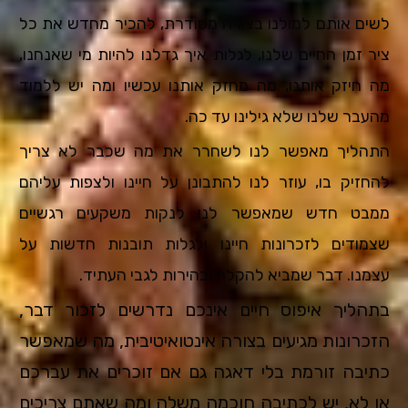
לשים אותם למולנו בצורה מסודרת, להכיר מחדש את כל
ציר זמן החיים שלנו, לגלות איך גדלנו להיות מי שאנחנו,
מה חיזק אותנו, מה מחזק אותנו עכשיו ומה יש ללמוד
מהעבר שלנו שלא גילינו עד כה.
התהליך מאפשר לנו לשחרר את מה שכבר לא צריך
להחזיק בו,
עוזר לנו להתבונן על חיינו ולצפות עליהם
ממבט חדש שמאפשר לנו לנקות משקעים רגשיים
שצמודים לזכרונות חיינו ולגלות תובנות חדשות על
עצמנו.
דבר שמביא להקלה ובהירות לגבי העתיד.
בתהליך איפוס חיים אינכם נדרשים לזכור דבר,
הזכרונות מגיעים בצורה אינטואיטיבית, מה שמאפשר
כתיבה זורמת בלי דאגה גם אם זוכרים את עברכם
או לא, יש לכתיבה חוכמה משלה ומה שאתם צריכים