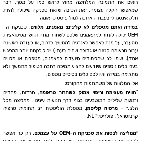
רואים את התמונה המלחיצה מחוץ לראש כמו על מסך, דבר
שמאפשר הקלה עצומה. זאת הסיבה שזאת טכניקה שיכולה להיות
חלק אינטגרלי בעבודה ארוכה למול פוסט טראומה.
במידה ואתם מטפלים לא קלינים: מאמנים, מלווים
, טכניקת ה-
OEM יכולה לעזור למתאמנים שלכם לשחרר מתח וקושי מסיטואציות
מהעבר, על מנת לאפשר לאנרגיה להמשיך לזרום, או לעזרה ראשונה
עבור טראומה קטנה או גדולה שחיה כעת (שיכול לקחת יותר ממפגש
אחד), שימו לב שהלימודים מיועדים למאמנים, מטפלים או מלווים
בעלי כלים נוספים שיודעים להציע תמיכה רחבה לטיפול מתמשך ולא
מתאימה במידה ואין לכם כלים בסיסיים נוספים.
אלו המלצות של משתתפות מהקורס:
“
חוויה מעצימה וריפוי אמוק לשחרור טראומה
, חרדות, פחדים
ורגשות שליליים המוטבעים בגוף דרך תנועות עינים . ממליצה מכל
הלב.״ –
מרסיה קליסמן,
מטפלת הוליסטית רב תחומית טרפיה
קרניוסראל , פולריטי,NLP.
״
ממליצה לנסות את טכניקת ה-OEM על עצמכם
. רק כך אפשר
להבין את השפעתו המרשימה של הכלי. ליאב מעביר את הקורס