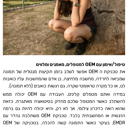
טיפול/אימון עם OEM למטפלים, מאמנים ומלווים
את טכניקת ה OEM אפשר לשלב בזמן תקיעות מנטלית של תמונה
שמביאה לחרדה, מחשבה מלחיצה, בן אדם שהמחשבות עליו כואבות
לנו, או כל מקרה טראומטי שקרה, גם רגשות כואבים (ללא תמונה).
במידה ואתם מטפלים קלינים, העבודה עם OEM יכולה ממש
להשתלב כאשר המטופל שלכם מחזיק בסיטואציה מאתגרת, כזאת
שהוא רואה כזיכרון צילומי, אך לא רק, והיא יכולה להיות גם ברמה
הרגשית או המחשבתית בלבד. טכניקת OEM משתלבת נהדר עם
EMDR, בעיקר כאשר התמונה קשה להכלה, בטכניקה של OEM