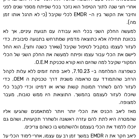
אחרי חצי שנה לתוך הטיפול הוא נזכר בכלי שפיתח מספר שנים לפני
וחיבר את הקשר בין ה- EMDR לכלי שקיבל (כי לא תרגל אותו זמן
מה).
למעשה החלק השני בכלי הוא עבודה עם תנועת עיניים, אך לא
בכוונת תחילה אלא כתוצאה מדמיון שמתרחש בתנועה סיבובית. כדי
לעזור לעצמו במקביל לטיפול שקיבל (שארך כשנה וחצי), הוא החל
ליישם את הכלי עבור עצמו ופיתח למעשה את החלק השני של הכלי
המקורי שקיבל למה שהיום הוא קורא טכניקת O.E.M.
כשפרצה המלחמה ב- 7.10.23, ליאב פתח זומים ללא עלות לקהל
הרחב שהתמודד עם טראומה משנית דרך טכניקת ה OEM, כדי
לעזור להם לשחרר תמונות קשות שראו או דמיינו וכדי לקבל כלי
שיוכלו לעזור לעצמם בהמשך. התוצאות היו ממש טובות, מעבר
למצופה.
מאז ליאב הכניס את הכלי יותר ויותר למתאמנים שהגיעו אליו
שהמטרה היא לתת להם עזרה ראשונה ולשחרר תקיעויות, ושהם גם
יוכלו ללמוד את הכלי בעצמם ולהשתמש בו כשהם צריכים.
ליאב חקר את ה EMDR במשך זמן רב עם עצמו, אחרי לימוד הכלי על