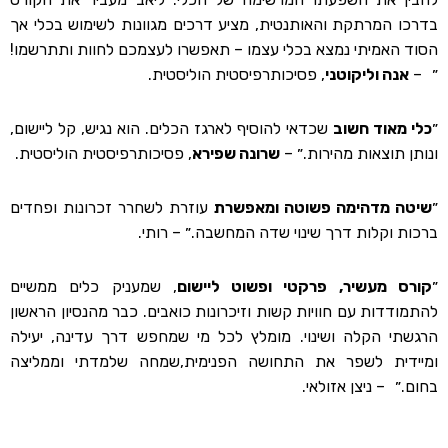
בדרכו המרתקת והאותנטית, מציע דרכים מגוונות לשימוש בכלי אך
הסוד האמיתי נמצא בכלי עצמו – תאפשרו לעצמכם לחוות ותתרשמו!
״ –
אנה וליקוטני
, פסיכותרפיסטית הוליסטית.
״
כלי מאוד חשוב
שכדאי להוסיף לארגז הכלים. הוא נגיש, קל ליישום,
ונותן תוצאות מהירות.״ –
שרונה שפירא
, פסיכותרפיסטית הוליסטית.
״
שיטה מדהימה פשוטה ומאפשרת
עוזרת לשחרר זכרונות ופחדים
ברכות וקלות דרך שינוי שדה המחשבה.״ – רותי.
״
קורס מעשיר, פרקטי ופשוט ליישום
, שמעניק כלים ממשיים
להתמודדות עם חוויות קשות וזיכרונות כואבים. כבר מהנסיון הראשון
הרגשתי הקלה ושינוי. מומלץ לכל מי שמחפש דרך עדינה, יעילה
ומיידית לשפר את התחושה הפנימית,שמחה שלמדתי וממליצה
בחום.״ – ניצן אזולאי.