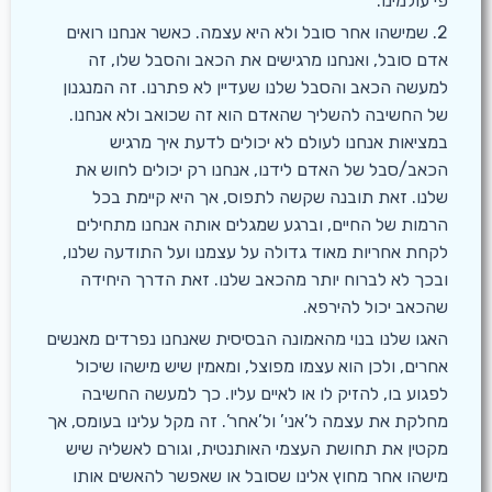
פי עולמינו.
2. שמישהו אחר סובל ולא היא עצמה. כאשר אנחנו רואים
אדם סובל, ואנחנו מרגישים את הכאב והסבל שלו, זה
למעשה הכאב והסבל שלנו שעדיין לא פתרנו. זה המנגנון
של החשיבה להשליך שהאדם הוא זה שכואב ולא אנחנו.
במציאות אנחנו לעולם לא יכולים לדעת איך מרגיש
הכאב/סבל של האדם לידנו, אנחנו רק יכולים לחוש את
שלנו. זאת תובנה שקשה לתפוס, אך היא קיימת בכל
הרמות של החיים, וברגע שמגלים אותה אנחנו מתחילים
לקחת אחריות מאוד גדולה על עצמנו ועל התודעה שלנו,
ובכך לא לברוח יותר מהכאב שלנו. זאת הדרך היחידה
שהכאב יכול להירפא.
האגו שלנו בנוי מהאמונה הבסיסית שאנחנו נפרדים מאנשים
אחרים, ולכן הוא עצמו מפוצל, ומאמין שיש מישהו שיכול
לפגוע בו, להזיק לו או לאיים עליו. כך למעשה החשיבה
מחלקת את עצמה ל’אני’ ול’אחר’. זה מקל עלינו בעומס, אך
מקטין את תחושת העצמי האותנטית, וגורם לאשליה שיש
מישהו אחר מחוץ אלינו שסובל או שאפשר להאשים אותו