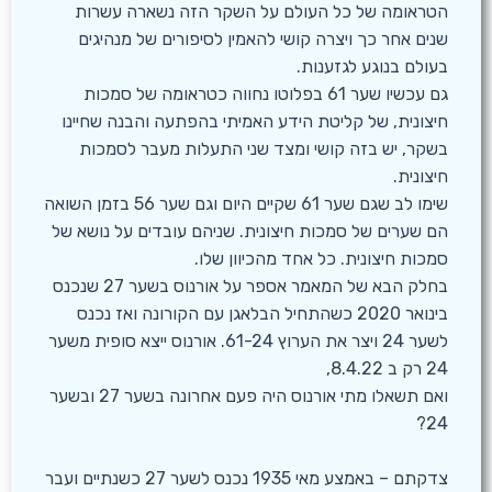
הטראומה של כל העולם על השקר הזה נשארה עשרות
שנים אחר כך ויצרה קושי להאמין לסיפורים של מנהיגים
בעולם בנוגע לגזענות.
גם עכשיו שער 61 בפלוטו נחווה כטראומה של סמכות
חיצונית, של קליטת הידע האמיתי בהפתעה והבנה שחיינו
בשקר, יש בזה קושי ומצד שני התעלות מעבר לסמכות
חיצונית.
שימו לב שגם שער 61 שקיים היום וגם שער 56 בזמן השואה
הם שערים של סמכות חיצונית. שניהם עובדים על נושא של
סמכות חיצונית. כל אחד מהכיוון שלו.
בחלק הבא של המאמר אספר על אורנוס בשער 27 שנכנס
בינואר 2020 כשהתחיל הבלאגן עם הקורונה ואז נכנס
לשער 24 ויצר את הערוץ 61-24. אורנוס ייצא סופית משער
24 רק ב 8.4.22,
ואם תשאלו מתי אורנוס היה פעם אחרונה בשער 27 ובשער
24?
צדקתם – באמצע מאי 1935 נכנס לשער 27 כשנתיים ועבר