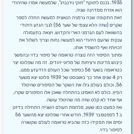
1935, נכנס לתוקף “חוקי נירנברג”, שלמעשה אמרו שהיהודי
הוא אזרח ממדרגה שניה.
זאת התקופה שבה גרמניה הנאצית למעשה החלה לספר
שקרים (שזה הלא עצמי של שער 56) לגבי הגזע היהודי
בהשוואה לעם הגרמני הארי והקדוש, ויצאה בתעמולה
ענקית שהעם היהודי הוא למעשה נחות וצריך לשלול את
זכויותיו ואף להשמיד אותו,
ומתוך הסיפור הזה נוצרה טראומה של סיפור בדוי ובהמשך
כיבוש מדינות ורציחות של מליוני יהודים. זה מה שפלוטו יצר
כטראומה בשער 56 כסיפור שכל העולם הזדעזע ממנו.
רק 4 שנים אחר כך באוגוסט של 1939 פלוטו יצא משער
56, וכולם בעולם גילו את השקר של הסיפורים שהיטלר
הפיץ, כולם לא האמינו בהתחלה שאכן אלו הסיפורים שקרו,
אף אחד לא קלט שזה מה שהיטלר עושה.
ואז כמעט כמו שעון, מלחמת העולם השנייה התחילה בדיוק
ב 1 לספטמבר 1939, חודש אחרי שפלוטו יצא מהשער 56
וסיים את תפקידו כזה שהביא טראומה לעולם שקשורה
לסיפור בדוי.