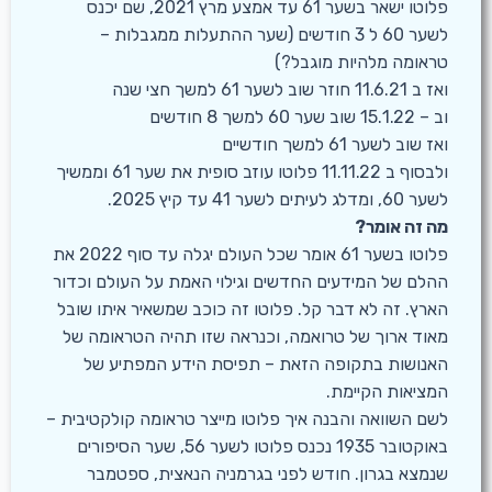
פלוטו ישאר בשער 61 עד אמצע מרץ 2021, שם יכנס
לשער 60 ל 3 חודשים (שער ההתעלות ממגבלות –
טראומה מלהיות מוגבל?)
ואז ב 11.6.21 חוזר שוב לשער 61 למשך חצי שנה
וב – 15.1.22 שוב שער 60 למשך 8 חודשים
ואז שוב לשער 61 למשך חודשיים
ולבסוף ב 11.11.22 פלוטו עוזב סופית את שער 61 וממשיך
לשער 60, ומדלג לעיתים לשער 41 עד קיץ 2025.
מה זה אומר?
פלוטו בשער 61 אומר שכל העולם יגלה עד סוף 2022 את
ההלם של המידעים החדשים וגילוי האמת על העולם וכדור
הארץ. זה לא דבר קל. פלוטו זה כוכב שמשאיר איתו שובל
מאוד ארוך של טרואמה, וכנראה שזו תהיה הטראומה של
האנושות בתקופה הזאת – תפיסת הידע המפתיע של
המציאות הקיימת.
לשם השוואה והבנה איך פלוטו מייצר טראומה קולקטיבית –
באוקטובר 1935 נכנס פלוטו לשער 56, שער הסיפורים
שנמצא בגרון. חודש לפני בגרמניה הנאצית, ספטמבר