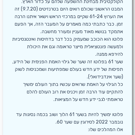
הקולקטיבית מבחינת ההשפעה שלהם על כדור הארץ.
המבט הראשוני שכולם רואים היום בטרנזיטים (9.7.20) זה
את הערוץ 61-24 שקיים במרכזי הראש וישאר איתנו הרבה
זמן. כבר כתבתי כמה מאמרים על המעבר הזה, אך הפעם
אתמקד בנושא מאוד מעניין ומעורר מחשבה.
פלוטו הוא הכוכב שמעמיק בכל דבר בדחיסות ואינטנסיביות
ולמעשה פונטציאלית מייצר טראומה וגם את היכולת
להירפא ממנה.
שער 61 בפלוטו זה שער של גילוי האמת הפנימית של הידע,
תפיסות של ידע חדש בעולם שמפתיעות ושמכניסות לשוק
(שער אינדבידואלי).
כל הגילוי על האמת שרואים עכשיו בתוך העולם ימשיך
להתקיים עוד הרבה זמן ויכניס את רוב העולם להלם
טראומתי לגבי ידע חדש על המציאות.
פלוטו ימשיך להיות בשער 61 הלוך ושוב בכמה נסיגות עד
נובמבר 2022 לסירוגין עם שער 60.
אלו המהלכים שלו: